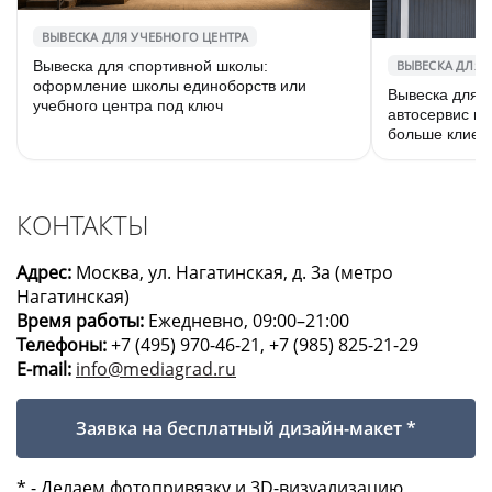
ВЫВЕСКА ДЛЯ УЧЕБНОГО ЦЕНТРА
Вывеска для спортивной школы:
ВЫВЕСКА ДЛЯ 
оформление школы единоборств или
Вывеска для а
учебного центра под ключ
автосервис и
больше клиен
КОНТАКТЫ
Адрес:
Москва, ул. Нагатинская, д. 3а (метро
Нагатинская)
Время работы:
Ежедневно, 09:00–21:00
Телефоны:
+7 (495) 970-46-21
,
+7 (985) 825-21-29
E-mail:
info@mediagrad.ru
Заявка на бесплатный дизайн-макет *
* - Делаем фотопривязку и 3D-визуализацию