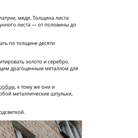
атуни, меди. Толщина листа
унного листа — от половины до
ать по толщине десяти
тировать золото и серебро.
ящим драгоценным металлом для
оробам
, к тому же они и
обой металлические шпульки,
одсветкой.