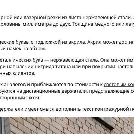
рной или лазерной резки из листа нержавеющей стали, л
оловины миллиметра до двух. Толщина медного или лат
еские буквы с подложкой из акрила. Акрил может достиг
ый намек на объем.
таллических букв — нержавеющая сталь. Она может ими
при напылении нитрида титана или при покрытии насто
нных клиентов.
х аналогов и приближаются по стоимости к
световым к
руются на дистанционные держатели, представляющие с
сторонний скотч.
ержатели имеет смысл дополнить текст контражурной п