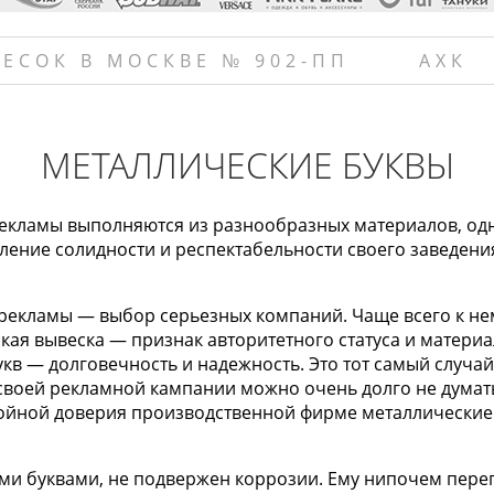
ЕСОК В МОСКВЕ № 902-ПП
АХК
МЕТАЛЛИЧЕСКИЕ БУКВЫ
кламы выполняются из разнообразных материалов, одн
ление солидности и респектабельности своего заведени
рекламы — выбор серьезных компаний. Чаще всего к н
ая вывеска — признак авторитетного статуса и матери
кв — долговечность и надежность. Это тот самый случай,
 своей рекламной кампании можно очень долго не думать
тойной доверия производственной фирме металлически
ми буквами, не подвержен коррозии. Ему нипочем пере