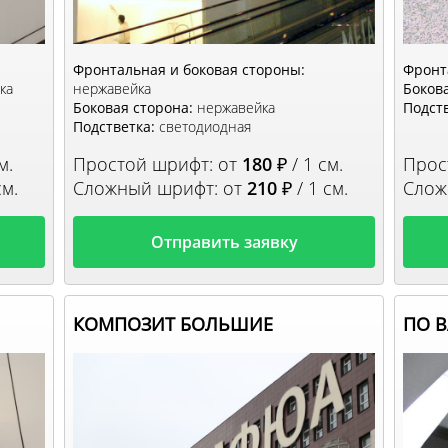
Фронтальная и боковая стороны:
Фронт
ка
нержавейка
Бокова
Боковая сторона:
нержавейка
Подств
Подстветка:
светодиодная
м.
Простой шрифт: от
180
₽ / 1 см.
Прос
см.
Сложный шрифт: от
210
₽ / 1 см.
Слож
Отправить заявку
КОМПОЗИТ БОЛЬШИЕ
ПО 